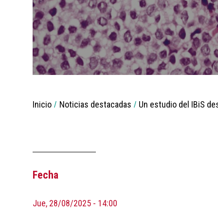
You
Inicio
Noticias destacadas
Un estudio del IBiS d
are
Breadcrumbs
here:
Fecha
Jue, 28/08/2025 - 14:00