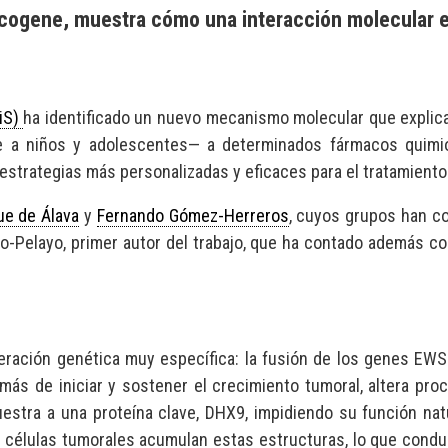
Oncogene, muestra cómo una interacción molecular e
BiS)
ha identificado un nuevo mecanismo molecular que explica
 a niños y adolescentes— a determinados fármacos quimiot
 estrategias más personalizadas y eficaces para el tratamiento
ue de Álava
y
Fernando Gómez-Herreros
, cuyos grupos han c
o-Pelayo, primer autor del trabajo, que ha contado además con
eración genética muy específica: la fusión de los genes EWSR
ás de iniciar y sostener el crecimiento tumoral, altera proc
stra a una proteína clave, DHX9, impidiendo su función nat
élulas tumorales acumulan estas estructuras, lo que conduce