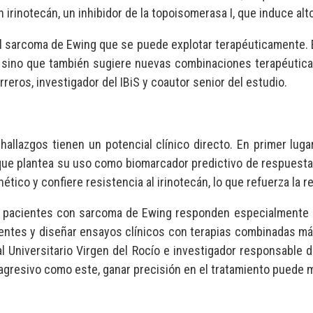
 irinotecán, un inhibidor de la topoisomerasa I, que induce alto
el sarcoma de Ewing que se puede explotar terapéuticamente. E
án, sino que también sugiere nuevas combinaciones terapéutic
reros, investigador del IBiS y coautor senior del estudio.
hallazgos tienen un potencial clínico directo. En primer lug
ue plantea su uso como biomarcador predictivo de respuesta. 
ico y confiere resistencia al irinotecán, lo que refuerza la r
s pacientes con sarcoma de Ewing responden especialmente b
cientes y diseñar ensayos clínicos con terapias combinadas más 
al Universitario Virgen del Rocío e investigador responsable 
 agresivo como este, ganar precisión en el tratamiento puede ma