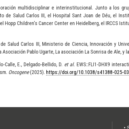
ración multidisciplinar e interinstitucional. Junto a los g
to de Salud Carlos III, el Hospital Sant Joan de Déu, el Inst
l Hopp Children's Cancer Center en Heidelberg, el IRCCS Istitu
de Salud Carlos III, Ministerio de Ciencia, Innovación y Univ
la Asociación Pablo Ugarte, La asociación La Sonrisa de Ale, y 
-Calle, E., Delgado-Bellido, D.
et al.
EWS::FLI1-DHX9 interact
ism.
Oncogene
(2025).
https://doi.org/10.1038/s41388-025-0
‣ 