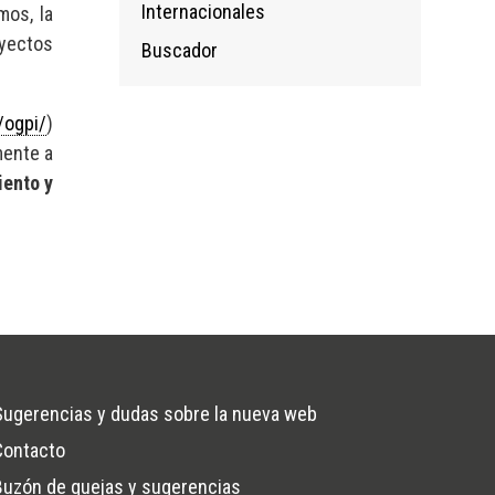
Internacionales
mos, la
oyectos
Buscador
/ogpi/
)
mente a
iento y
Sugerencias y dudas sobre la nueva web
Contacto
na
Buzón de quejas y sugerencias