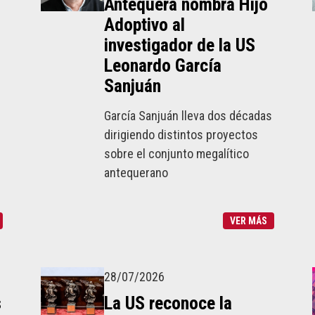
Antequera nombra Hijo
Adoptivo al
investigador de la US
Leonardo García
Sanjuán
García Sanjuán lleva dos décadas
dirigiendo distintos proyectos
sobre el conjunto megalítico
antequerano
VER MÁS
28/07/2026
s
La US reconoce la