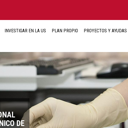
INVESTIGAR EN LA US
PLAN PROPIO
PROYECTOS Y AYUDAS
ONAL
RTO
E LA
NICO DE
2025
UALIDAD
CIÓN