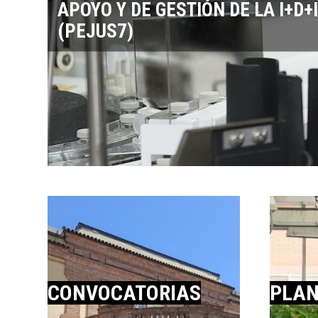
APOYO Y DE GESTIÓN DE LA I+D+I
2026
(PEJUS7)
CONVOCATORIAS
PLAN