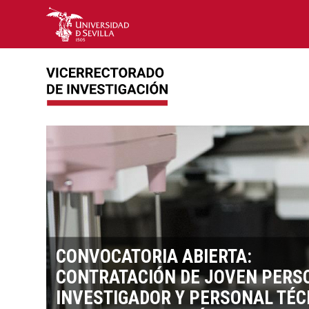
CONVOCATORIA ABIERTA:
CONTRATACIÓN DE JOVEN PERS
PUBLICADAS LAS BASES DE LA
PROGRAMA DE PERSONAL EXPE
CALENDARIO CONVOCATORIAS D
INVESTIGADOR Y PERSONAL TÉC
INFORME INVESTIGACIÓN 2015-
CONVOCATORIA VII PPIT-US, AN
DESTACADO AEI
AGENCIA ESTATAL DE INVESTIGA