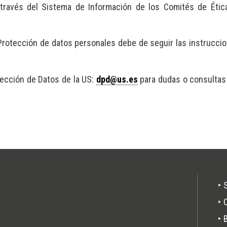
través del Sistema de Información de los Comités de Étic
 Protección de datos personales debe de seguir las instrucci
ección de Datos de la US:
dpd@us.es
para dudas o consultas
Pie
‣ 
de
‣ 
pági
‣ 