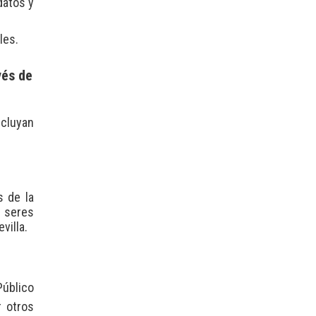
datos y
les.
vés de
ncluyan
s de la
n seres
villa.
Público
r otros