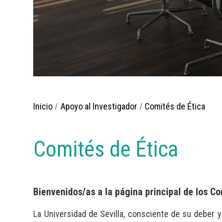
Breadcrumbs
Inicio
Apoyo al Investigador
Comités de Ética
You
are
here:
Comités de Ética
Bienvenidos/as a la página principal de los Co
La Universidad de Sevilla, consciente de su deber 