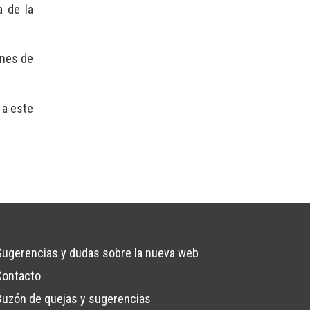
a de la
ones de
 a este
Sugerencias y dudas sobre la nueva web
Contacto
na
Buzón de quejas y sugerencias