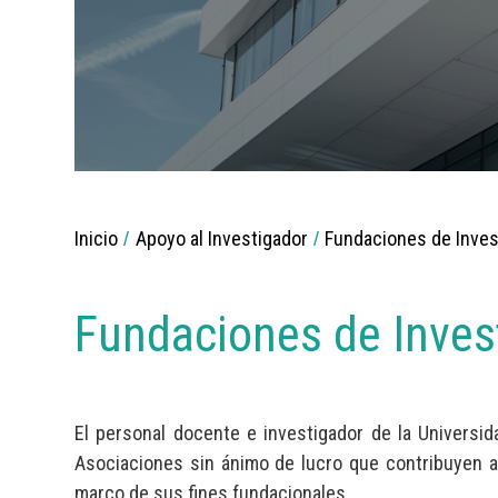
Breadcrumbs
Inicio
Apoyo al Investigador
Fundaciones de Inves
You
are
here:
Fundaciones de Inves
El personal docente e investigador de la Universi
Asociaciones sin ánimo de lucro que contribuyen a 
marco de sus fines fundacionales.