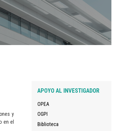
Navegación
APOYO AL INVESTIGADOR
principal
OPEA
iones y
OGPI
o en el
Biblioteca