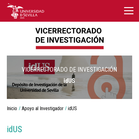
VICERRECTORADO DE INVESTIGACIÓN
idUS
Breadcrumbs
Inicio
Apoyo al Investigador
idUS
You
are
here:
idUS