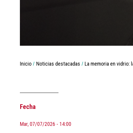
You
Inicio
Noticias destacadas
La memoria en vidrio: 
are
Breadcrumbs
here:
Fecha
Mar, 07/07/2026 - 14:00