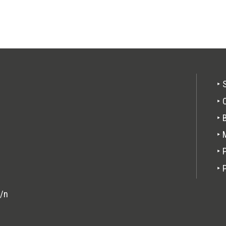
‣ 
Pie
‣ 
de
‣ 
pági
‣ 
‣ 
‣ 
s/n