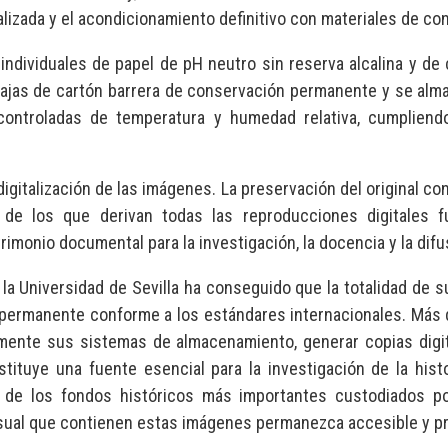
idualizada y el acondicionamiento definitivo con materiales de 
ndividuales de papel de pH neutro sin reserva alcalina y de
cajas de cartón barrera de conservación permanente y se alma
controladas de temperatura y humedad relativa, cumpliend
igitalización de las imágenes. La preservación del original co
de los que derivan todas las reproducciones digitales fu
trimonio documental para la investigación, la docencia y la difu
 la Universidad de Sevilla ha conseguido que la totalidad de 
permanente conforme a los estándares internacionales. Más d
ente sus sistemas de almacenamiento, generar copias digita
tuye una fuente esencial para la investigación de la histori
o de los fondos históricos más importantes custodiados po
isual que contienen estas imágenes permanezca accesible y p