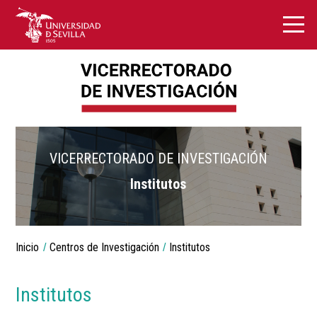
VICERRECTORADO DE INVESTIGACIÓN
Institutos
Breadcrumbs
Inicio
Centros de Investigación
Institutos
You
are
here:
Institutos