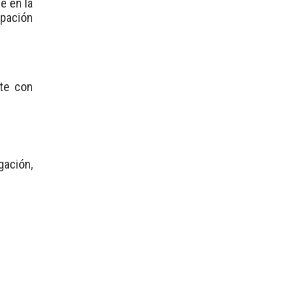
e en la
ipación
cte con
ación,