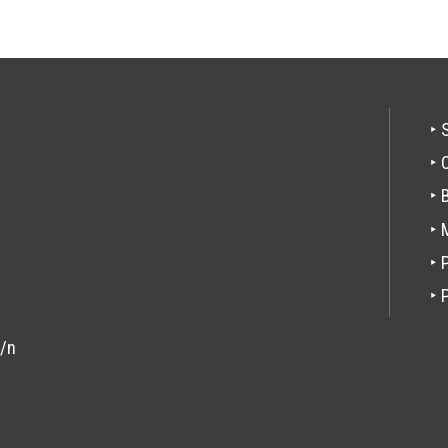
Pie
‣ 
de
‣ 
pági
‣ 
‣ 
‣ 
‣ 
s/n