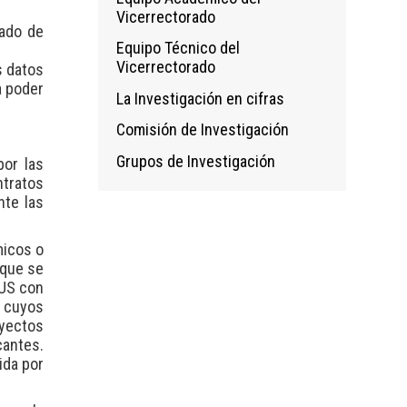
Vicerrectorado
rado de
Equipo Técnico del
Vicerrectorado
s datos
a poder
La Investigación en cifras
Comisión de Investigación
Grupos de Investigación
por las
ntratos
nte las
micos o
 que se
 US con
o cuyos
oyectos
cantes.
ida por