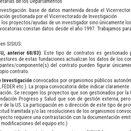
retarías de los Departamentos
nvestigación: base de datos mantenida desde el Vicerrecto
ación gestionada por el Vicerrectorado de Investigación
 los proyectos/ayudas de un investigador sino únicamente lo
nvocatorias constan datos desde el año 1997. Trabajamos par
 en SISIUS:
U, anterior 68/83)
: Este tipo de contratos es gestionado 
gestores de estas fundaciones actualizan los datos de los co
pantes/componente(s) del contrato pueden figurar únicame
opio contrato.
 Investigación
convocados por organismos públicos autonó
I, FEDER etc.). La propia convocatoria debe indicar claramente
gación. Se recogen los proyectos que son gestionados por la
undación Progreso y Salud que son de gestión externa, per
de la US. La participación en o dirección de este tipo de pr
icitud tramitada y/o las resoluciones de los organismos convo
oyecto requiere una contrastación con la documentación emit
 modificaciones del equipo etc.)