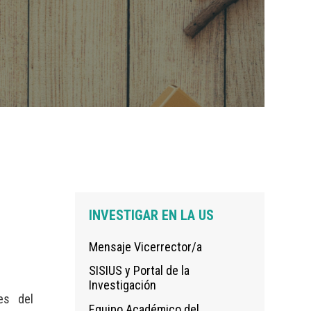
Navegación
INVESTIGAR EN LA US
principal
Mensaje Vicerrector/a
SISIUS y Portal de la
Investigación
es del
Equipo Académico del