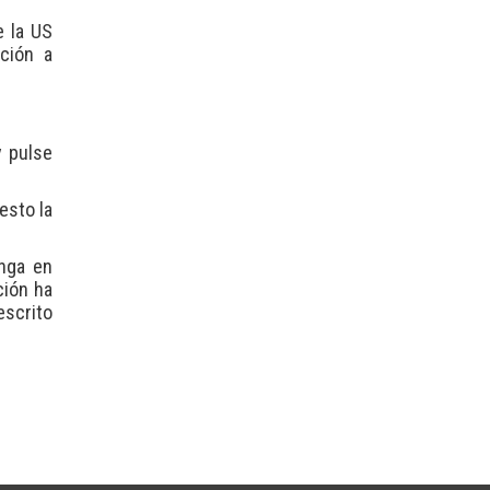
e la US
ción a
y pulse
esto la
enga en
ción ha
escrito