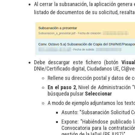
Al cerrar la subsanación, la aplicación genera e
listado de documentos de su solicitud, resalta
Debe descargar este fichero (botón
Visua
DNIe/Certificado digital, Ciudadanos UE, Cl@ve
Rellene su dirección postal y datos de 
En el paso 2
, Nivel de Administración 
búsqueda pulsar
Seleccionar
A modo de ejemplo adjuntamos los texto
Asunto: "Subsanación Solicitud C
Expone: "Habiéndose publicado l
Convocatoria para la contrataci
gestión de la I+D+I (PEJUS7)"