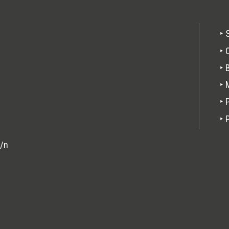
Pie
‣ 
de
‣ 
pági
‣ 
‣ 
‣ 
‣ 
s/n