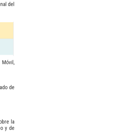
nal del
Móvil,
tado de
obre la
yo y de