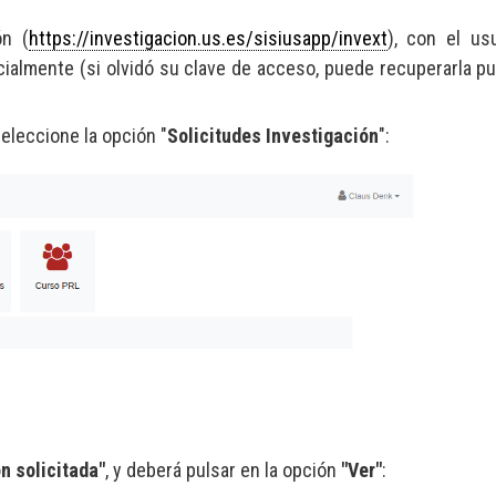
ón (
https://investigacion.us.es/sisiusapp/invext
), con el us
nicialmente (si olvidó su clave de acceso, puede recuperarla p
seleccione la opción "
Solicitudes Investigación
":
 solicitada"
, y deberá pulsar en la opción
"Ver"
: