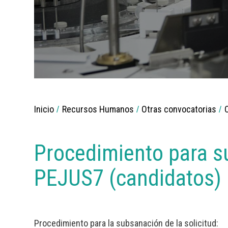
Breadcrumbs
Inicio
Recursos Humanos
Otras convocatorias
C
You
are
here:
Procedimiento para s
PEJUS7 (candidatos)
Procedimiento para la subsanación de la solicitud: