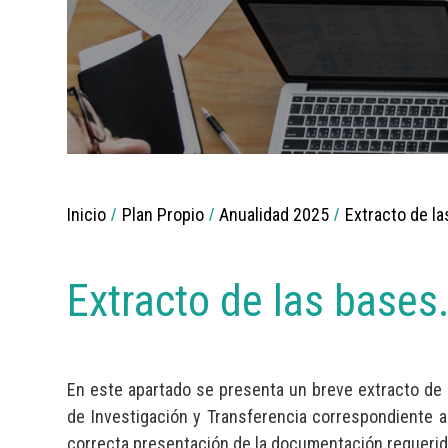
Breadcrumbs
Inicio
Plan Propio
Anualidad 2025
Extracto de l
You
are
here:
Extracto de las bases
En este apartado se presenta un breve extracto de 
de Investigación y Transferencia correspondiente a 
correcta presentación de la documentación requerid