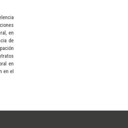
elencia
aciones
ral, en
ncia de
ipación
ntratos
oral en
n en el