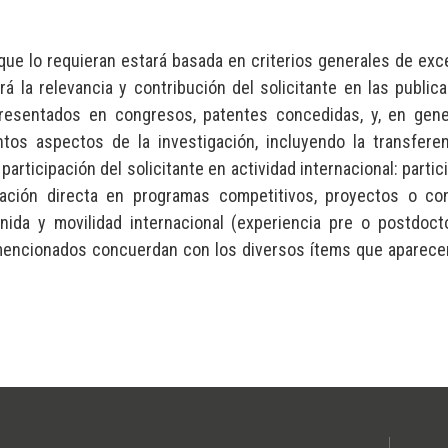
que lo requieran estará basada en criterios generales de exc
ará la relevancia y contribución del solicitante en las public
s presentados en congresos, patentes concedidas, y, en gene
intos aspectos de la investigación, incluyendo la transfere
articipación del solicitante en actividad internacional: partic
cación directa en programas competitivos, proyectos o co
enida y movilidad internacional (experiencia pre o postdoct
s mencionados concuerdan con los diversos ítems que aparece