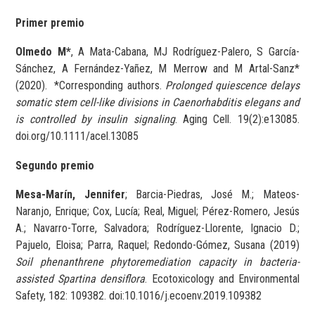
Primer premio
Olmedo M*
, A Mata-Cabana, MJ Rodríguez-Palero, S García-
Sánchez, A Fernández-Yañez, M Merrow and M Artal-Sanz*
(2020). *Corresponding authors.
Prolonged quiescence delays
somatic stem cell-like divisions in Caenorhabditis elegans and
is controlled by insulin signaling
. Aging Cell. 19(2):e13085.
doi.org/10.1111/acel.13085
Segundo premio
Mesa-Marín, Jennifer
; Barcia-Piedras, José M.; Mateos-
Naranjo, Enrique; Cox, Lucía; Real, Miguel; Pérez-Romero, Jesús
A.; Navarro-Torre, Salvadora; Rodríguez-Llorente, Ignacio D.;
Pajuelo, Eloisa; Parra, Raquel; Redondo-Gómez, Susana (2019)
Soil phenanthrene phytoremediation capacity in bacteria-
assisted Spartina densiflora
. Ecotoxicology and Environmental
Safety, 182: 109382. doi:10.1016/j.ecoenv.2019.109382