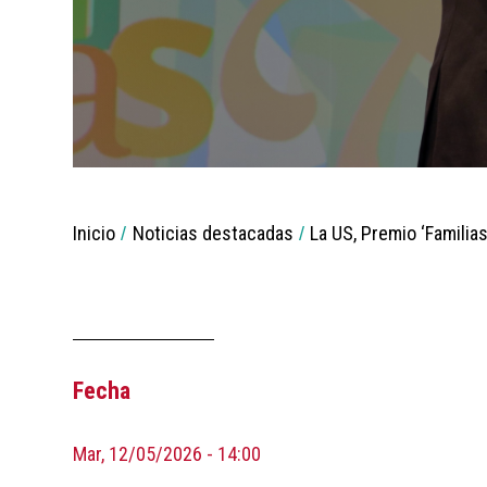
You
Inicio
Noticias destacadas
La US, Premio ‘Familia
are
Breadcrumbs
here:
Fecha
Mar, 12/05/2026 - 14:00