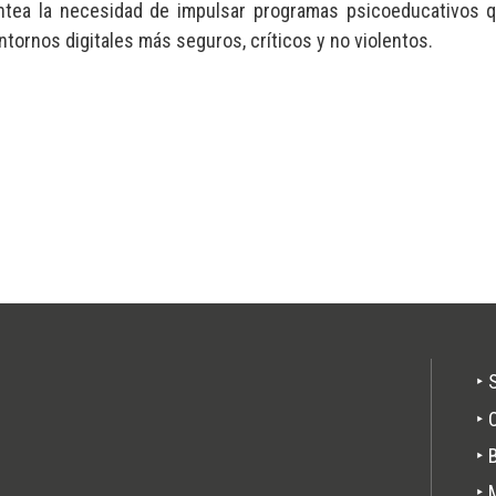
antea la necesidad de impulsar programas psicoeducativos q
ntornos digitales más seguros, críticos y no violentos.
‣ 
Pie
‣ 
de
‣ 
pági
‣ 