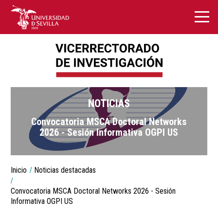
NOTICIAS
Convocatoria MSCA Doctoral Networks
2026 - Sesión Informativa OGPI US
You
Inicio
Noticias destacadas
are
Breadcrumbs
here:
Convocatoria MSCA Doctoral Networks 2026 - Sesión
Informativa OGPI US