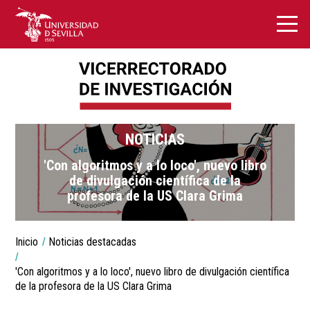
NOTICIAS
'Con algoritmos y a lo loco', nuevo libro
de divulgación científica de la
profesora de la US Clara Grima
You
Inicio
Noticias destacadas
are
Breadcrumbs
here:
'Con algoritmos y a lo loco', nuevo libro de divulgación científica
de la profesora de la US Clara Grima