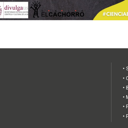
Pie
‣ 
de
‣ 
pági
‣ 
‣ 
‣ 
‣ 