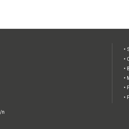
Pie
‣ 
de
‣ 
pági
‣ 
‣ 
‣ 
‣ 
s/n