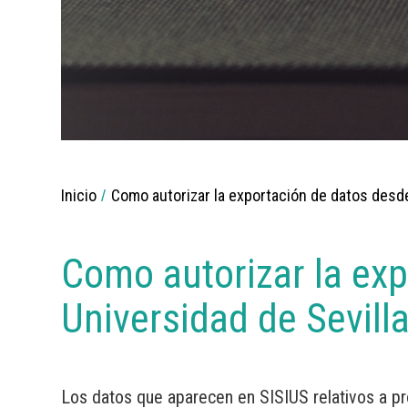
Breadcrumbs
Inicio
Como autorizar la exportación de datos desde
You
are
here:
Como autorizar la exp
Universidad de Sevill
Los datos que aparecen en SISIUS relativos a pr