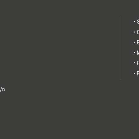
Pie
‣ 
de
‣ 
pági
‣ 
‣ 
‣ 
‣ 
s/n