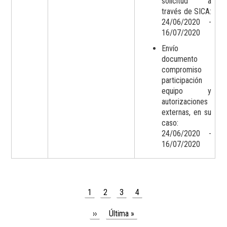
solicitud a
través de SICA:
24/06/2020 -
16/07/2020
Envío
documento
compromiso
participación
equipo y
autorizaciones
externas, en su
caso:
24/06/2020 -
16/07/2020
Página
1
Page
2
Page
3
Page
4
Paginación
actual
Siguiente
››
Última
Última »
página
página