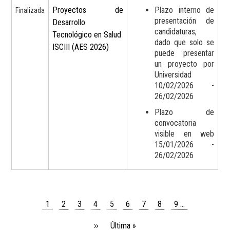
Proyectos de
Plazo interno de
Finalizada
presentación de
Desarrollo
candidaturas,
Tecnológico en Salud 
dado que solo se
ISCIII (AES 2026)
puede presentar
un proyecto por
Universidad
10/02/2026 -
26/02/2026
Plazo de
convocatoria
visible en web
15/01/2026 -
26/02/2026
Página
1
Page
2
Page
3
Page
4
Page
5
Page
6
Page
7
Page
8
Page
9
…
Paginación
actual
Siguiente
››
Última
Última »